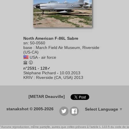
North American F-86L Sabre
sn
:
50-0560
base
:
March Field Air Museum, Riverside
(US-CA)
USA - air force
n°2591 - 128✓
Stéphane Pichard
-
10.03.2013
KRIV
:
Riverside (CA, USA) 2013
[METAR Deauville]
stanakshot © 2005-2026
Select Language
▼
"Aucune reproduction, même partielle, autres que celles prévues à l'article L 122-5 du code de la