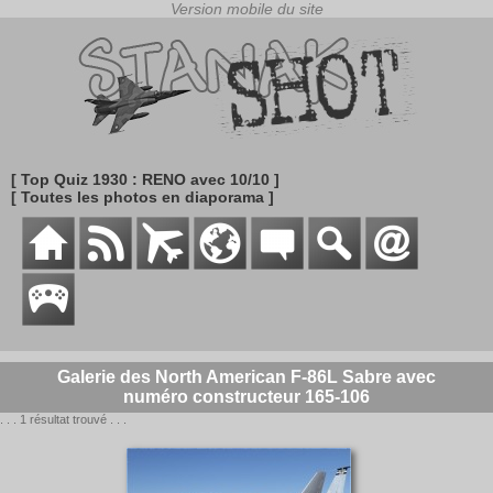
[ Top Quiz 1930 : RENO avec 10/10 ]
[ Toutes les photos en diaporama ]
Galerie des North American F-86L Sabre avec
numéro constructeur 165-106
. . . 1 résultat trouvé . . .