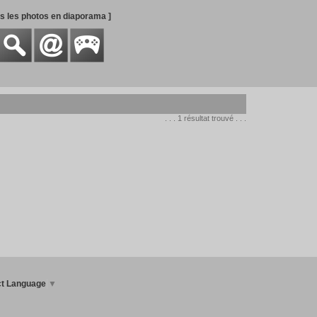
es les photos en diaporama ]
. . . 1 résultat trouvé . . .
ct Language
▼