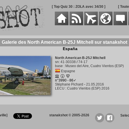
[ Top Quiz 30 : ZOLA avec 34/30 ]
[ Tout
Galerie des North American B-25J Mitchell sur stanakshot
España
North American B-25J Mitchell
sn
:
41-30338
/
74-17
base
:
Museo del Aire, Cuatro Vientos (ESP)
Espagne
n°3990 - 86✓
Stéphane Pichard
-
21.05.2016
LECU
:
Cuatro Vientos (ESP) 2016
ille]
stanakshot © 2005-2026
Sele