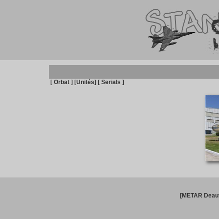
[ Orbat ]
[Unités]
[ Serials ]
[METAR Deauv