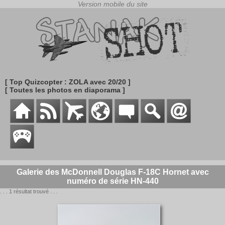
[ Top Quizcopter : ZOLA avec 20/20 ]
[ Toutes les photos en diaporama ]
Galerie des McDonnell Douglas F-18C Hornet avec
numéro de série HN-440
. . . 1 résultat trouvé . . .