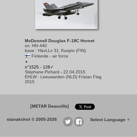
McDonnell Douglas F-18C Hornet
sn
:
HN-440
base
:
HävLLv 31, Kuopio (FIN)
Finlande - air force
✶
n°1525 - 128✓
Stéphane Pichard
-
22.04.2015
EHLW
:
Leeuwarden (NLD) Frisian Flag
2015
[METAR Deauville]
stanakshot © 2005-2026
Select Language
▼