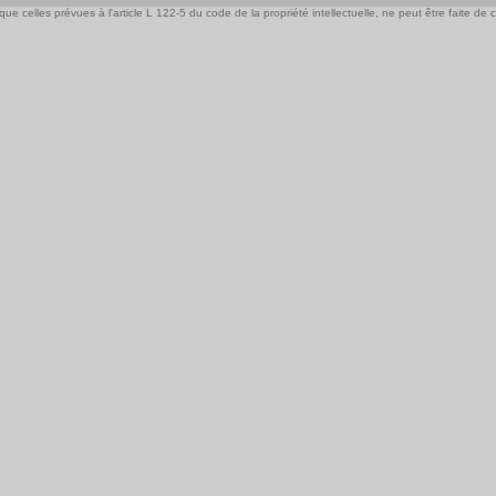
e celles prévues à l'article L 122-5 du code de la propriété intellectuelle, ne peut être faite de ce