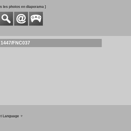
es les photos en diaporama ]
r 1447/FNC037
ct Language
▼