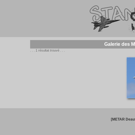
Galerie des 
. . . 1 résultat trouvé . . .
[METAR Deauv