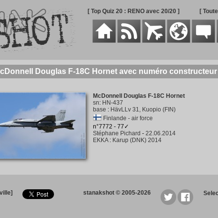
[ Top Quiz 20 : RENO avec 20/20 ]
[ Tout
McDonnell Douglas F-18C Hornet avec numéro constructeu
McDonnell Douglas F-18C Hornet
sn
:
HN-437
base
:
HävLLv 31, Kuopio (FIN)
Finlande - air force
n°7772 - 77✓
Stéphane Pichard
-
22.06.2014
EKKA
:
Karup (DNK) 2014
ille]
stanakshot © 2005-2026
Sele