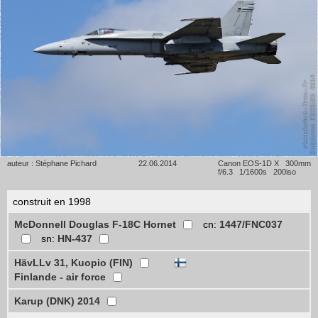
auteur : Stéphane Pichard
22.06.2014
Canon EOS-1D X 300mm
f/6.3 1/1600s 200iso
construit en 1998
McDonnell Douglas F-18C Hornet
cn:
1447/FNC037
sn:
HN-437
HävLLv 31, Kuopio (FIN)
Finlande - air force
Karup (DNK) 2014