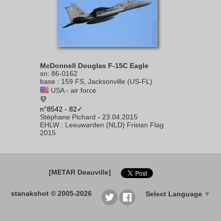
McDonnell Douglas F-15C Eagle
sn
:
86-0162
base
:
159 FS, Jacksonville (US-FL)
USA - air force
n°8542 - 82✓
Stéphane Pichard
-
23.04.2015
EHLW
:
Leeuwarden (NLD) Frisian Flag
2015
[METAR Deauville]
stanakshot © 2005-2026
Select Language
▼