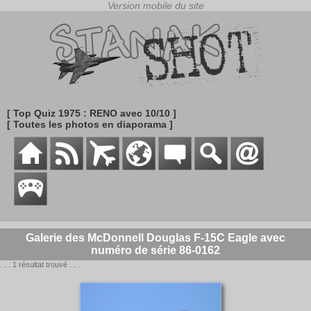
[ Top Quiz 1975 : RENO avec 10/10 ]
[ Toutes les photos en diaporama ]
Galerie des McDonnell Douglas F-15C Eagle avec
numéro de série 86-0162
. . . 1 résultat trouvé . . .