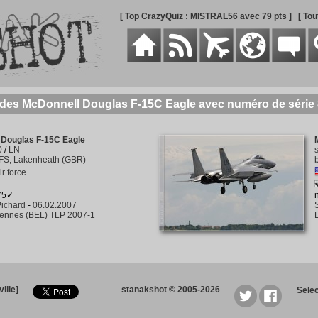
[ Top CrazyQuiz : MISTRAL56 avec 79 pts ]
[ To
 des McDonnell Douglas F-15C Eagle avec numéro de série
 Douglas F-15C Eagle
0
/
LN
FS, Lakenheath (GBR)
ir force
475✓
ichard
-
06.02.2007
rennes (BEL) TLP 2007-1
ille]
stanakshot © 2005-2026
Sele