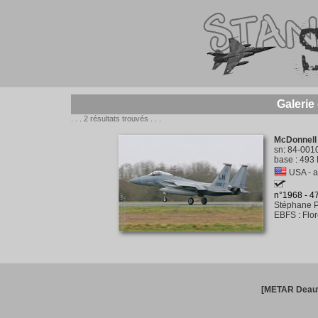
Galerie
. . . 2 résultats trouvés . . .
McDonnell
sn
:
84-001
base
:
493 
USA - a
n°1968 - 
Stéphane P
EBFS
:
Flo
[METAR Deauv