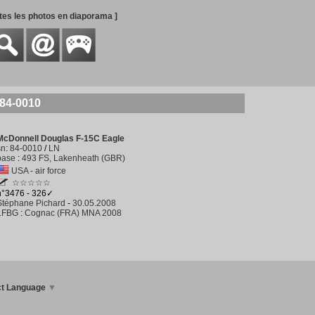
utes les photos en diaporama ]
 84-0010
McDonnell Douglas F-15C Eagle
sn
:
84-0010
/
LN
base
:
493 FS, Lakenheath (GBR)
USA - air force
☆☆☆☆☆
n°3476 - 326✓
Stéphane Pichard
-
30.05.2008
LFBG
:
Cognac (FRA) MNA 2008
ct Language
▼