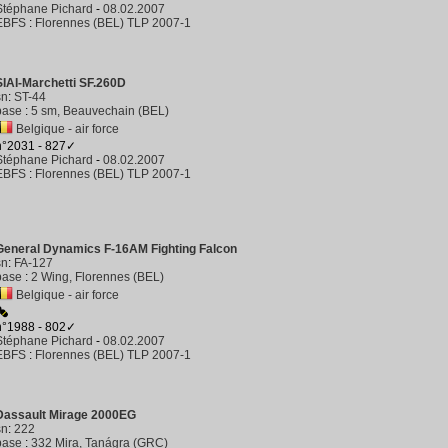
Stéphane Pichard
-
08.02.2007
EBFS
:
Florennes (BEL) TLP 2007-1
SIAI-Marchetti SF.260D
sn
:
ST-44
base
:
5 sm, Beauvechain (BEL)
Belgique - air force
n°2031 - 827✓
Stéphane Pichard
-
08.02.2007
EBFS
:
Florennes (BEL) TLP 2007-1
General Dynamics F-16AM Fighting Falcon
sn
:
FA-127
base
:
2 Wing, Florennes (BEL)
Belgique - air force
n°1988 - 802✓
Stéphane Pichard
-
08.02.2007
EBFS
:
Florennes (BEL) TLP 2007-1
Dassault Mirage 2000EG
sn
:
222
base
:
332 Mira, Tanágra (GRC)