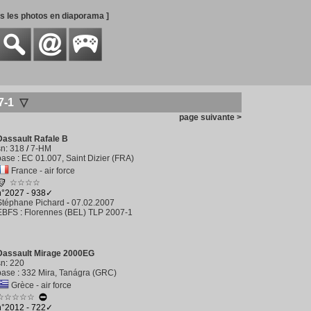
es les photos en diaporama ]
7-1
▽
page suivante >
Dassault Rafale B
sn
:
318
/
7-HM
base
:
EC 01.007, Saint Dizier (FRA)
France - air force
☆☆☆☆
n°2027 - 938✓
Stéphane Pichard
-
07.02.2007
EBFS
:
Florennes (BEL) TLP 2007-1
Dassault Mirage 2000EG
sn
:
220
base
:
332 Mira, Tanágra (GRC)
Grèce - air force
☆☆☆☆☆
n°2012 - 722✓