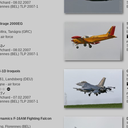
ichard
-
08.02.2007
rennes (BEL) TLP 2007-1
Mirage 2000EG
Mira, Tanágra (GRC)
air force
763✓
ichard
-
08.02.2007
rennes (BEL) TLP 2007-1
-1D Iroquois
61, Landsberg (DEU)
ne - air force
☆☆
627✓
ichard
-
07.02.2007
rennes (BEL) TLP 2007-1
ynamics F-16AM Fighting Falcon
ng, Florennes (BEL)