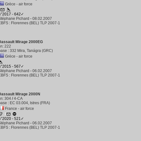
Grèce - air force
1
n°2017 - 642✓
Stéphane Pichard
-
08.02.2007
EBFS
:
Florennes (BEL) TLP 2007-1
Dassault Mirage 2000EG
sn
:
222
base
:
332 Mira, Tanágra (GRC)
Grèce - air force
n°2015 - 567✓
Stéphane Pichard
-
06.02.2007
EBFS
:
Florennes (BEL) TLP 2007-1
Dassault Mirage 2000N
sn
:
304
/
4-CA
base
:
EC 03.004, Istres (FRA)
France - air force
1
n°2020 - 521✓
Stéphane Pichard
-
06.02.2007
EBFS
:
Florennes (BEL) TLP 2007-1