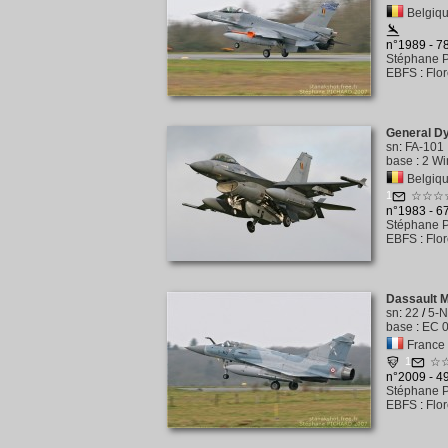
Belgiqu
n°1989 - 
Stéphane P
EBFS
:
Flo
General D
sn
:
FA-101
base
:
2 Wi
Belgiqu
1
☆☆☆
n°1983 - 
Stéphane P
EBFS
:
Flo
Dassault 
sn
:
22
/
5-
base
:
EC 0
France -
1
☆
n°2009 - 
Stéphane P
EBFS
:
Flo