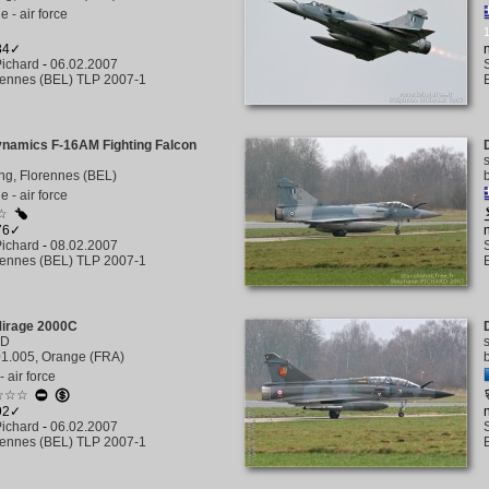
e - air force
784✓
ichard
-
06.02.2007
rennes (BEL) TLP 2007-1
ynamics F-16AM Fighting Falcon
ng, Florennes (BEL)
e - air force
☆
676✓
ichard
-
08.02.2007
rennes (BEL) TLP 2007-1
Mirage 2000C
ND
1.005, Orange (FRA)
 air force
☆☆☆
492✓
ichard
-
06.02.2007
rennes (BEL) TLP 2007-1