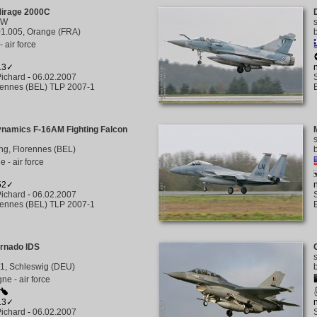
Mirage 2000C
NW
1.005, Orange (FRA)
 air force
513✓
ichard
-
06.02.2007
rennes (BEL) TLP 2007-1
ynamics F-16AM Fighting Falcon
ng, Florennes (BEL)
e - air force
452✓
ichard
-
06.02.2007
rennes (BEL) TLP 2007-1
ornado IDS
1, Schleswig (DEU)
ne - air force
413✓
ichard
-
06.02.2007