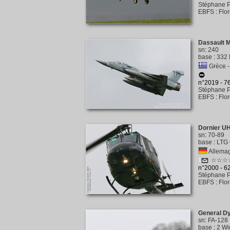
Stéphane P
EBFS
:
Flo
Dassault 
sn
:
240
base
:
332 
Grèce - 
n°2019 - 
Stéphane P
EBFS
:
Flo
Dornier UH
sn
:
70-89
base
:
LTG 
Allemag
1
☆☆☆
n°2000 - 
Stéphane P
EBFS
:
Flo
General D
sn
:
FA-128
base
:
2 Wi