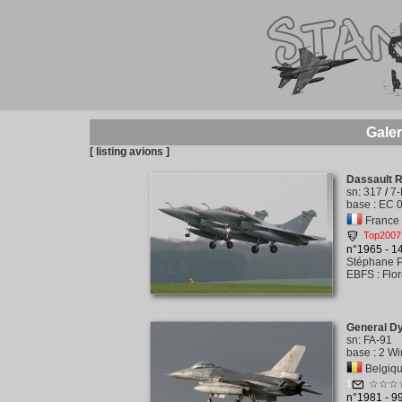
Galer
[ listing avions ]
Dassault R
sn
:
317
/
7
base
:
EC 0
France -
Top2007
n°1965 - 
Stéphane P
EBFS
:
Flo
General D
sn
:
FA-91
base
:
2 Wi
Belgiqu
1
☆☆☆
n°1981 - 