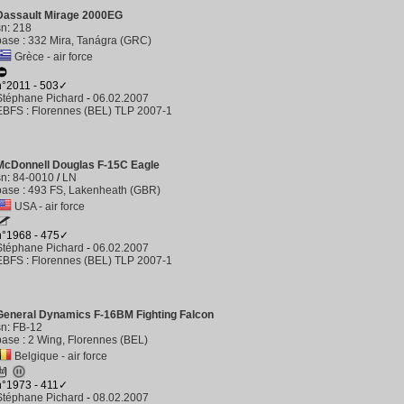
Dassault Mirage 2000EG
sn
:
218
base
:
332 Mira, Tanágra (GRC)
Grèce - air force
n°2011 - 503✓
Stéphane Pichard
-
06.02.2007
EBFS
:
Florennes (BEL) TLP 2007-1
McDonnell Douglas F-15C Eagle
sn
:
84-0010
/
LN
base
:
493 FS, Lakenheath (GBR)
USA - air force
n°1968 - 475✓
Stéphane Pichard
-
06.02.2007
EBFS
:
Florennes (BEL) TLP 2007-1
General Dynamics F-16BM Fighting Falcon
sn
:
FB-12
base
:
2 Wing, Florennes (BEL)
Belgique - air force
n°1973 - 411✓
Stéphane Pichard
-
08.02.2007