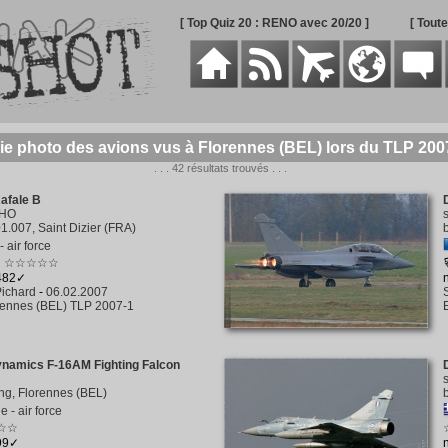
[ Top Quiz 20 : RENO avec 20/20 ]
[ Tout
ie photo des avions vus à Florennes (BEL) lors du TLP 200
. . . 42 résultats trouvés . . .
afale B
-HO
1.007, Saint Dizier (FRA)
 air force
☆☆☆☆☆
1482✓
ichard
-
06.02.2007
rennes (BEL) TLP 2007-1
ynamics F-16AM Fighting Falcon
ng, Florennes (BEL)
e - air force
☆☆
999✓