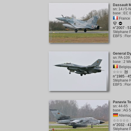
Dassault 
sn
:
14
/
5-
base
:
EC 0
France -
n°2007 - 
Stéphane P
EBFS
:
Flo
General D
sn
:
FA-109
base
:
2 Wi
Belgiqu
☆☆☆
n°1985 - 
Stéphane P
EBFS
:
Flo
Panavia T
sn
:
44-65
base
:
AG 5
Allemag
☆☆☆☆☆
n°2032 - 
Stéphane P