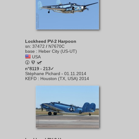
Lockheed PV-2 Harpoon
sn
:
37472
/
N7670C
base
:
Heber City (US-UT)
USA
n°8119 - 213✓
Stéphane Pichard
-
01.11.2014
KEFD
:
Houston (TX, USA) 2014