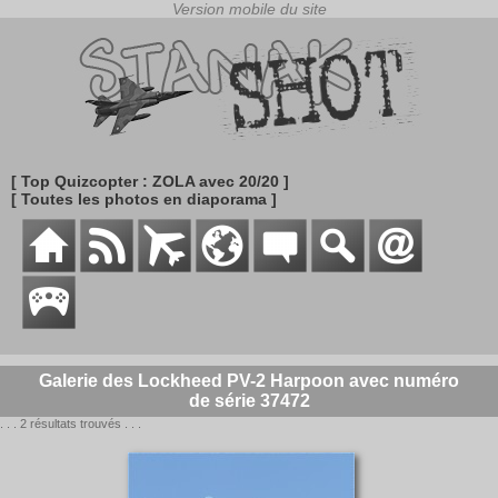
[ Top Quizcopter : ZOLA avec 20/20 ]
[ Toutes les photos en diaporama ]
Galerie des Lockheed PV-2 Harpoon avec numéro
de série 37472
. . . 2 résultats trouvés . . .