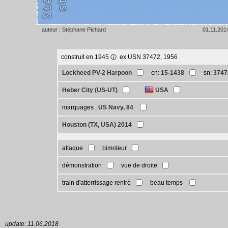
auteur : Stéphane Pichard
01.11.201
construit en 1945
ex USN 37472, 1956
Lockheed PV-2 Harpoon
cn:
15-1438
sn:
3747
Heber City (US-UT)
USA
marquages :
US Navy, 84
Houston (TX, USA) 2014
attaque
bimoteur
démonstration
vue de droite
train d'atterrissage rentré
beau temps
update: 11.06.2018