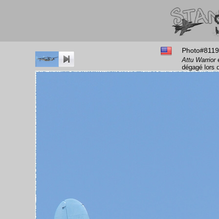
Photo#8119
Attu Warrior
e
dégagé lors