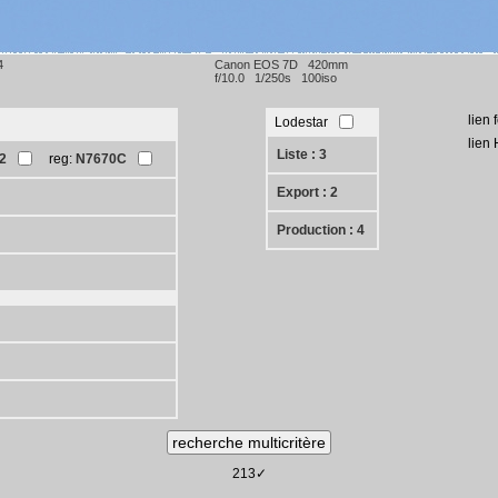
4
Canon EOS 7D 420mm
f/10.0 1/250s 100iso
lien 
Lodestar
lien
Liste : 3
2
reg:
N7670C
Export : 2
Production : 4
213✓