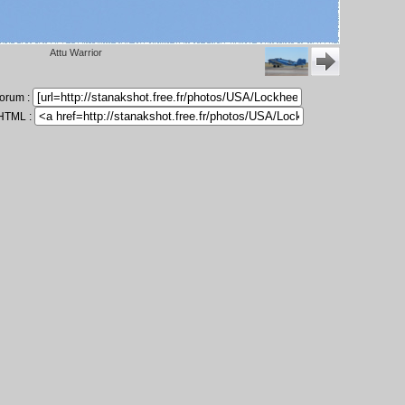
Attu Warrior
forum :
 HTML :