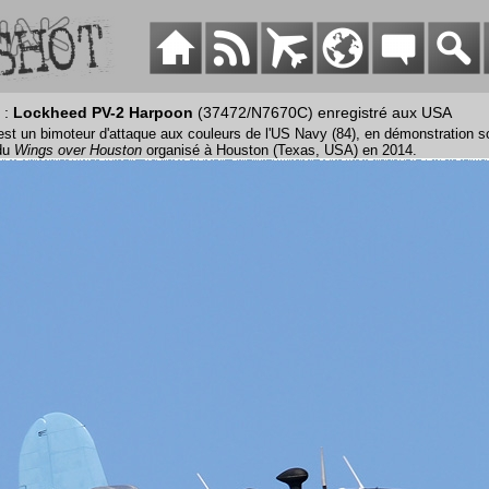
 :
Lockheed PV-2 Harpoon
(37472/N7670C) enregistré aux USA
st un bimoteur d'attaque aux couleurs de l'US Navy (84), en démonstration s
 du
Wings over Houston
organisé à Houston (Texas, USA) en 2014.