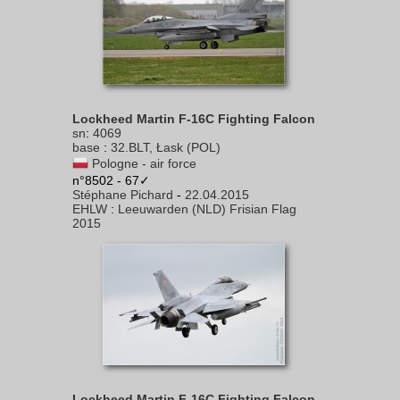
Lockheed Martin F-16C Fighting Falcon
sn
:
4069
base
:
32.BLT, Łask (POL)
Pologne - air force
n°8502 - 67✓
Stéphane Pichard
-
22.04.2015
EHLW
:
Leeuwarden (NLD) Frisian Flag
2015
Lockheed Martin F-16C Fighting Falcon