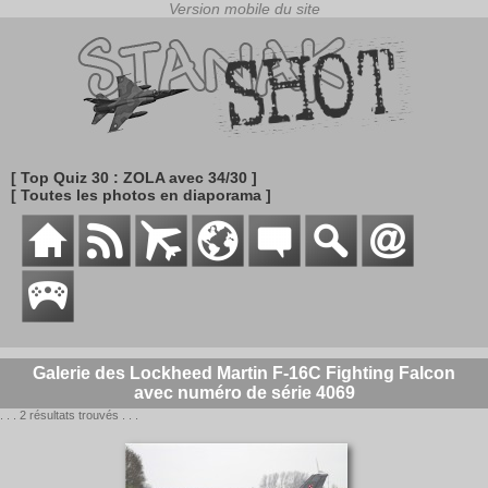
[ Top Quiz 30 : ZOLA avec 34/30 ]
[ Toutes les photos en diaporama ]
Galerie des Lockheed Martin F-16C Fighting Falcon
avec numéro de série 4069
. . . 2 résultats trouvés . . .