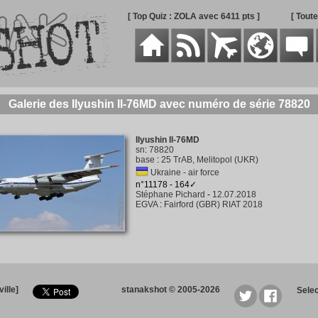
[ Top Quiz : ZOLA avec 6411 pts ]
[ Tout
Galerie des Ilyushin Il-76MD avec numéro de série 78820
Ilyushin Il-76MD
sn
:
78820
base
:
25 TrAB, Melitopol (UKR)
Ukraine - air force
n°11178 - 164✓
Stéphane Pichard
-
12.07.2018
EGVA
:
Fairford (GBR) RIAT 2018
ille]
stanakshot © 2005-2026
Sele