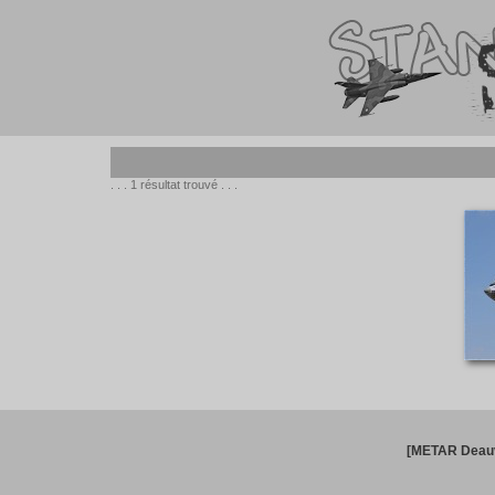
. . . 1 résultat trouvé . . .
[METAR Deauv