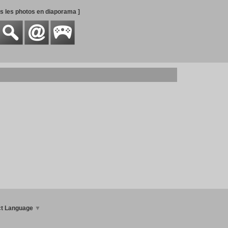
es les photos en diaporama ]
ct Language
▼