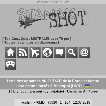
[ Top CrazyQuiz : MISTRAL56 avec 79 pts ]
[ Toutes les photos en diaporama ]
Liste des appareils du 25 TrAB de la Force aérienne
ukrainienne basés à Melitopol (UKR)
25 bryhada transportnoyi aviatsiyi - Ukrainian Air Force
Ilyushin Il-76MD
78820
1
164
12.07.2018