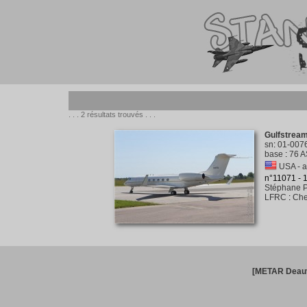
. . . 2 résultats trouvés . . .
Gulfstrea
sn
:
01-007
base
:
76 A
USA - a
n°11071 -
Stéphane P
LFRC
:
Che
[METAR Deauv