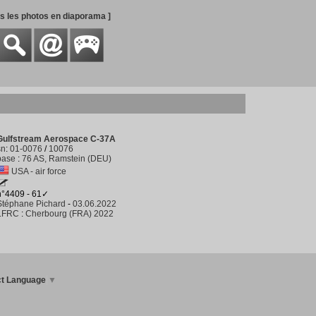
es les photos en diaporama ]
Gulfstream Aerospace C-37A
sn
:
01-0076
/
10076
base
:
76 AS, Ramstein (DEU)
USA - air force
n°4409 - 61✓
Stéphane Pichard
-
03.06.2022
LFRC
:
Cherbourg (FRA) 2022
ct Language
▼