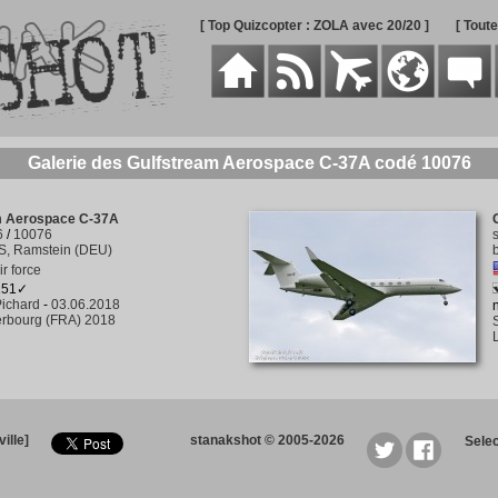
[ Top Quizcopter : ZOLA avec 20/20 ]
[ Tout
Galerie des Gulfstream Aerospace C-37A codé 10076
m Aerospace C-37A
6
/
10076
S, Ramstein (DEU)
ir force
 151✓
ichard
-
03.06.2018
rbourg (FRA) 2018
ille]
stanakshot © 2005-2026
Sele