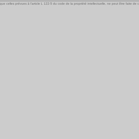
e celles prévues à l'article L 122-5 du code de la propriété intellectuelle, ne peut être faite de ce