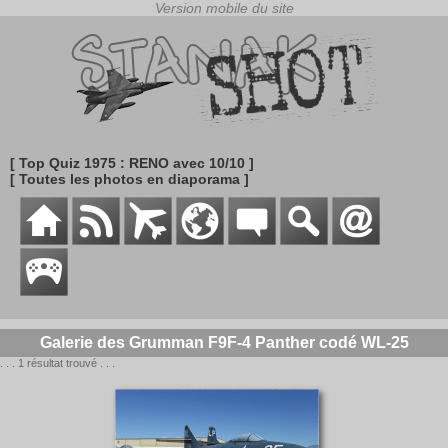
[ Top Quiz 1975 : RENO avec 10/10 ]
[ Toutes les photos en diaporama ]
Galerie des Grumman F9F-4 Panther codé WL-25
. . . 1 résultat trouvé . . .