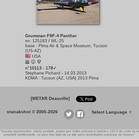
Grumman F9F-4 Panther
sn
:
125183
/
WL-25
base
:
Pima Air & Space Museum, Tucson
(US-AZ)
USA
n°10113 - 178✓
Stéphane Pichard
-
14.03.2013
KDMA
:
Tucson (AZ, USA) 2013 Pima
[METAR Deauville]
stanakshot © 2005-2026
Select Language
▼
"Aucune reproduction, même partielle, autres que celles prévues à l'article L 122-5 du code de la
propriété intellectuelle, ne peut être faite de ce site sans l'autorisation expresse de l'auteur."