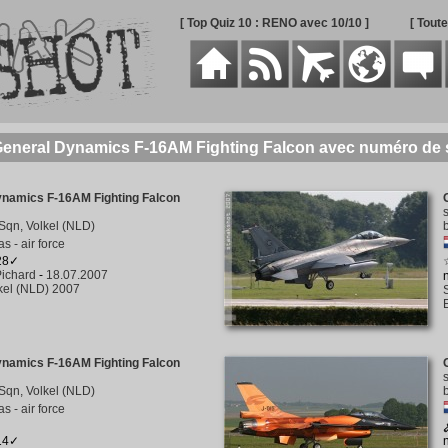
[ Top Quiz 10 : RENO avec 10/10 ]
[ Tout
General Dynamics F-16AM Fighting Falcon avec numéro de s
ynamics F-16AM Fighting Falcon
Sqn, Volkel (NLD)
s - air force
328✓
ichard
-
18.07.2007
kel (NLD) 2007
ynamics F-16AM Fighting Falcon
Sqn, Volkel (NLD)
s - air force
314✓