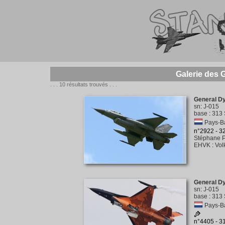
Galerie des 
. . . 10 résultats trouvés . . .
General D
sn
:
J-015
base
:
313 
Pays-Ba
n°2922 - 
Stéphane P
EHVK
:
Vol
General D
sn
:
J-015
base
:
313 
Pays-Ba
n°4405 - 