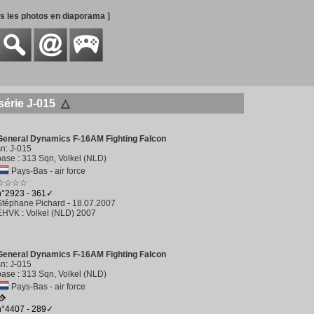
es les photos en diaporama ]
érie J-015
△
General Dynamics F-16AM Fighting Falcon
sn
:
J-015
base
:
313 Sqn, Volkel (NLD)
Pays-Bas - air force
☆☆☆☆
n°2923 - 361✓
Stéphane Pichard
-
18.07.2007
EHVK
:
Volkel (NLD) 2007
General Dynamics F-16AM Fighting Falcon
sn
:
J-015
base
:
313 Sqn, Volkel (NLD)
Pays-Bas - air force
n°4407 - 289✓