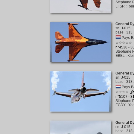
Stéphane P
LFSR
:
Rei
General D
sn
:
J-015
base
:
313 
Pays-Ba
☆☆☆☆☆
n°4538 - 
Stéphane P
EBBL
:
Kle
General D
sn
:
J-015
base
:
313 
Pays-Ba
☆☆☆☆
n°5107 - 
Stéphane P
EGDY
:
Yeo
General D
sn
:
J-015
base
:
313 