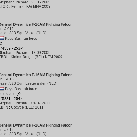
Stéphane Pichard
-
29.06.2009
LFSR
:
Reims (FRA) MNA 2009
General Dynamics F-16AM Fighting Falcon
sn
:
J-015
base
:
313 Sqn, Volkel (NLD)
Pays-Bas - air force
n°4539 - 253✓
Stéphane Pichard
-
18.09.2009
EBBL
:
Kleine-Brogel (BEL) NTM 2009
General Dynamics F-16AM Fighting Falcon
sn
:
J-015
base
:
323 Sqn, Leeuwarden (NLD)
Pays-Bas - air force
☆☆☆☆☆
n°5881 - 254✓
Stéphane Pichard
-
04.07.2011
EBFN
:
Coxyde (BEL) 2011
General Dynamics F-16AM Fighting Falcon
sn
:
J-015
base
:
313 Sqn, Volkel (NLD)