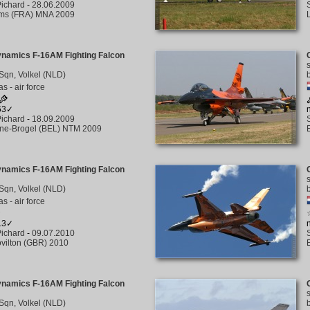
ichard
-
28.06.2009
ms (FRA) MNA 2009
ynamics F-16AM Fighting Falcon
Sqn, Volkel (NLD)
s - air force
363✓
ichard
-
18.09.2009
ine-Brogel (BEL) NTM 2009
ynamics F-16AM Fighting Falcon
Sqn, Volkel (NLD)
s - air force
313✓
ichard
-
09.07.2010
vilton (GBR) 2010
ynamics F-16AM Fighting Falcon
Sqn, Volkel (NLD)