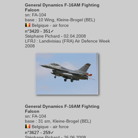
General Dynamics F-16AM Fighting
Falcon
sn
:
FA-104
base
:
10 Wing, Kleine-Brogel (BEL)
Belgique - air force
n°3420 - 351✓
Stéphane Pichard
-
02.04.2008
LFRJ
:
Landivisiau (FRA) Air Defence Week
2008
General Dynamics F-16AM Fighting
Falcon
sn
:
FA-104
base
:
31 sm, Kleine-Brogel (BEL)
Belgique - air force
n°3627 - 259✓
Stéphane Pichard
-
26.06.2008