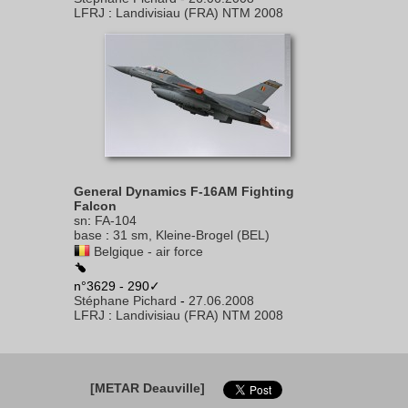
LFRJ
:
Landivisiau (FRA) NTM 2008
General Dynamics F-16AM Fighting
Falcon
sn
:
FA-104
base
:
31 sm, Kleine-Brogel (BEL)
Belgique - air force
n°3629 - 290✓
Stéphane Pichard
-
27.06.2008
LFRJ
:
Landivisiau (FRA) NTM 2008
[METAR Deauville]