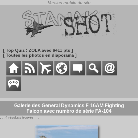
[ Top Quiz : ZOLA avec 6411 pts ]
[ Toutes les photos en diaporama ]
Galerie des General Dynamics F-16AM Fighting
Falcon avec numéro de série FA-104
. . . 4 résultats trouvés . . .