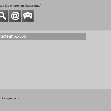
utes les photos en diaporama ]
ructeur 61-565
ct Language
▼