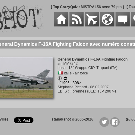
[ Top CrazyQuiz : MISTRAL56 avec 79 pts ]
[ To
eneral Dynamics F-16A Fighting Falcon avec numéro const
General Dynamics F-16A Fighting Falcon
sn
:
MM7242
base
:
18° Gruppo CIO, Trapani (ITA)
Italie - air force
n°1995 - 308✓
Stéphane Pichard
-
06.02.2007
EBFS
:
Florennes (BEL) TLP 2007-1
ille]
stanakshot © 2005-2026
Sele