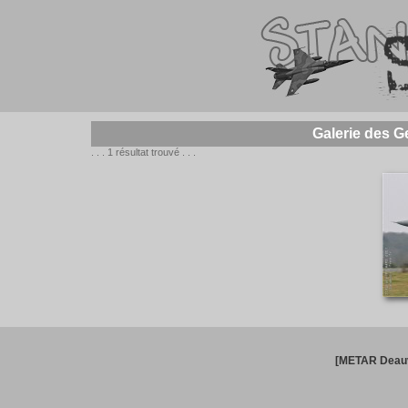
Galerie des G
. . . 1 résultat trouvé . . .
[METAR Deauv