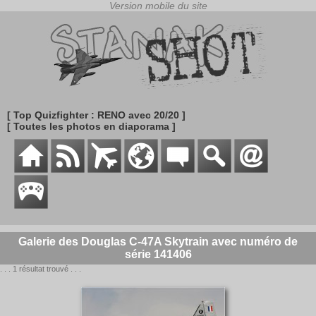
[ Top Quizfighter : RENO avec 20/20 ]
[ Toutes les photos en diaporama ]
Galerie des Douglas C-47A Skytrain avec numéro de
série 141406
. . . 1 résultat trouvé . . .