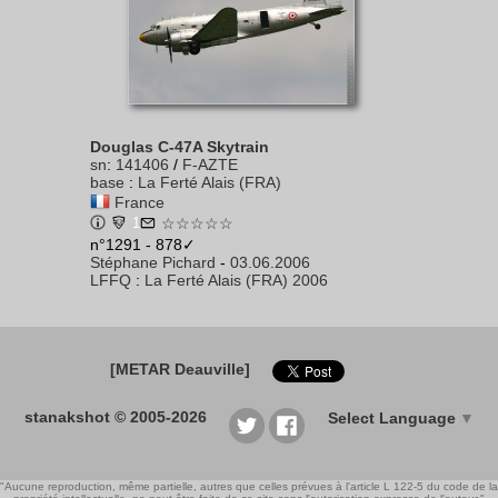
Douglas C-47A Skytrain
sn
:
141406
/
F-AZTE
base
:
La Ferté Alais (FRA)
France
1
☆☆☆☆☆
n°1291 - 878✓
Stéphane Pichard
-
03.06.2006
LFFQ
:
La Ferté Alais (FRA) 2006
[METAR Deauville]
stanakshot © 2005-2026
Select Language
▼
"Aucune reproduction, même partielle, autres que celles prévues à l'article L 122-5 du code de la