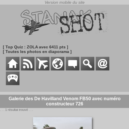
[ Top Quiz : ZOLA avec 6411 pts ]
[ Toutes les photos en diaporama ]
Galerie des De Havilland Venom FB50 avec numéro
constructeur 726
. . . 1 résultat trouvé . . .