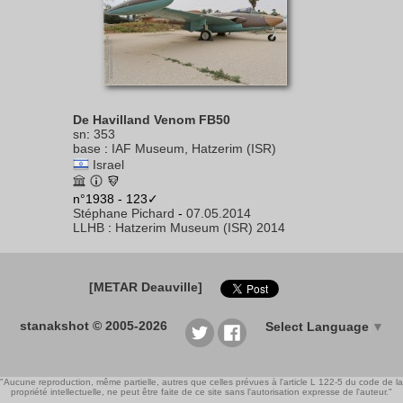
De Havilland Venom FB50
sn
:
353
base
:
IAF Museum, Hatzerim (ISR)
Israel
n°1938 - 123✓
Stéphane Pichard
-
07.05.2014
LLHB
:
Hatzerim Museum (ISR) 2014
[METAR Deauville]
stanakshot © 2005-2026
Select Language
▼
"Aucune reproduction, même partielle, autres que celles prévues à l'article L 122-5 du code de la
propriété intellectuelle, ne peut être faite de ce site sans l'autorisation expresse de l'auteur."