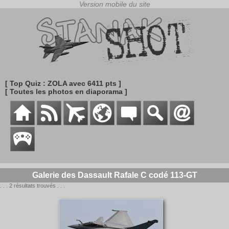
[ Top Quiz : ZOLA avec 6411 pts ]
[ Toutes les photos en diaporama ]
Galerie des Dassault Rafale C codé 113-GT
. . . 2 résultats trouvés . . .