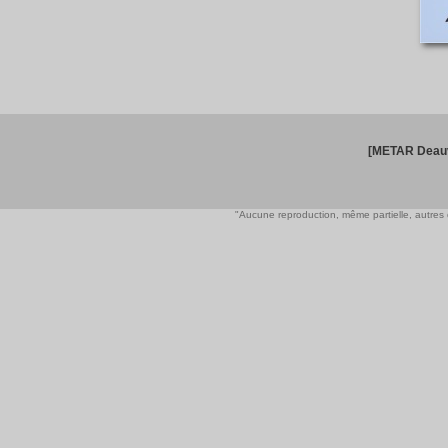
[METAR Deauv
"Aucune reproduction, même partielle, autres qu