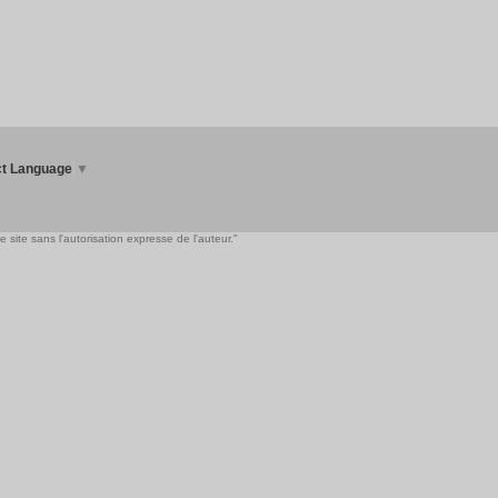
ct Language
▼
 site sans l'autorisation expresse de l'auteur."