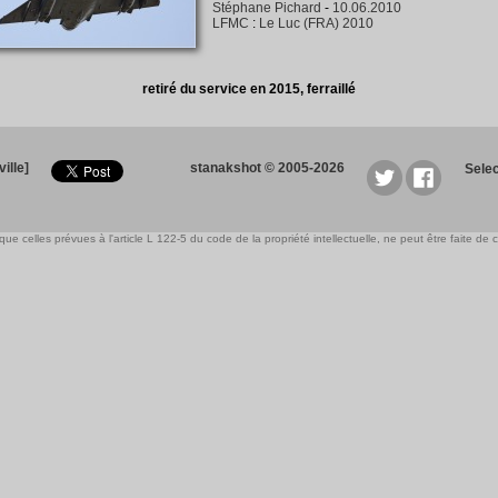
Stéphane Pichard
-
10.06.2010
LFMC
:
Le Luc (FRA) 2010
retiré du service en 2015, ferraillé
ille]
stanakshot © 2005-2026
Sele
e celles prévues à l'article L 122-5 du code de la propriété intellectuelle, ne peut être faite de ce