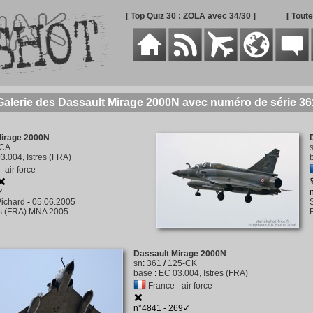
[ Top Quiz 30 : ZOLA avec 34/30 ]
[ Tout
Galerie des Dassault Mirage 2000N avec numéro de série 36
Mirage 2000N
-CA
3.004, Istres (FRA)
 air force
✓
ichard
-
05.06.2005
es (FRA) MNA 2005
Dassault Mirage 2000N
sn
:
361
/
125-CK
base
:
EC 03.004, Istres (FRA)
France - air force
n°4841 - 269✓