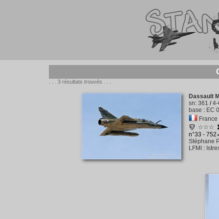
. . . 3 résultats trouvés . . .
Dassault 
sn
:
361
/
4
base
:
EC 0
France -
☆☆☆
n°33 - 752
Stéphane P
LFMI
:
Istr