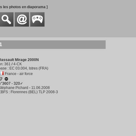
es les photos en diaporama ]
1
Dassault Mirage 2000N
sn
:
361
/
4-CK
base
:
EC 03.004, Istres (FRA)
France - air force
n°3607 - 320✓
Stéphane Pichard
-
11.06.2008
EBFS
:
Florennes (BEL) TLP 2008-3