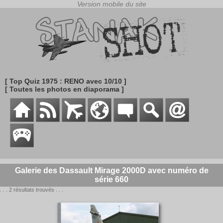
[ Top Quiz 1975 : RENO avec 10/10 ]
[ Toutes les photos en diaporama ]
Galerie des Dassault Mirage 2000D avec numéro de
série 660
. . . 2 résultats trouvés . . .