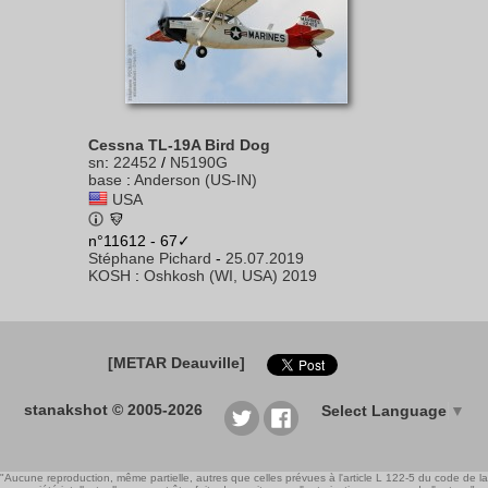
Cessna TL-19A Bird Dog
sn
:
22452
/
N5190G
base
:
Anderson (US-IN)
USA
n°11612 - 67✓
Stéphane Pichard
-
25.07.2019
KOSH
:
Oshkosh (WI, USA) 2019
[METAR Deauville]
stanakshot © 2005-2026
Select Language
▼
"Aucune reproduction, même partielle, autres que celles prévues à l'article L 122-5 du code de la