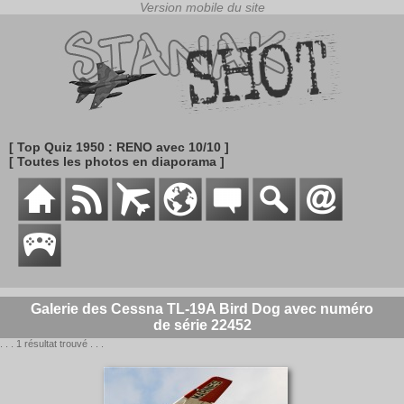
[ Top Quiz 1950 : RENO avec 10/10 ]
[ Toutes les photos en diaporama ]
Galerie des Cessna TL-19A Bird Dog avec numéro
de série 22452
. . . 1 résultat trouvé . . .