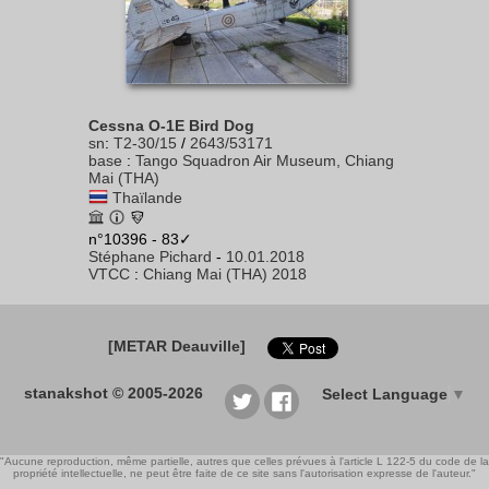
Cessna O-1E Bird Dog
sn
:
T2-30/15
/
2643/53171
base
:
Tango Squadron Air Museum, Chiang
Mai (THA)
Thaïlande
n°10396 - 83✓
Stéphane Pichard
-
10.01.2018
VTCC
:
Chiang Mai (THA) 2018
[METAR Deauville]
stanakshot © 2005-2026
Select Language
▼
"Aucune reproduction, même partielle, autres que celles prévues à l'article L 122-5 du code de la
propriété intellectuelle, ne peut être faite de ce site sans l'autorisation expresse de l'auteur."