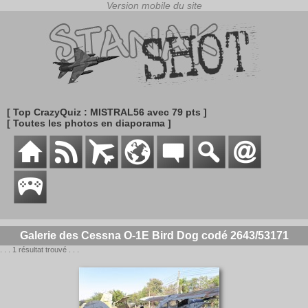
[ Top CrazyQuiz : MISTRAL56 avec 79 pts ]
[ Toutes les photos en diaporama ]
Galerie des Cessna O-1E Bird Dog codé 2643/53171
. . . 1 résultat trouvé . . .