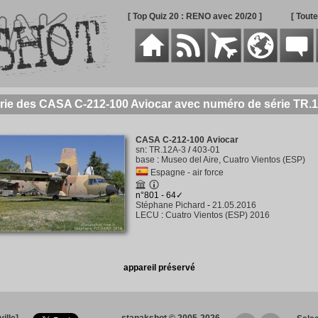
[ Top Quiz 20 : RENO avec 20/20 ]
[ Tout
rie des CASA C-212-100 Aviocar avec numéro de série TR.
CASA C-212-100 Aviocar
sn
:
TR.12A-3
/
403-01
base
:
Museo del Aire, Cuatro Vientos (ESP)
Espagne - air force
n°801 - 64✓
Stéphane Pichard
-
21.05.2016
LECU
:
Cuatro Vientos (ESP) 2016
appareil préservé