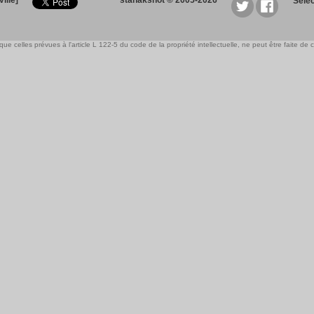
ille]
stanakshot © 2005-2026
Sele
e celles prévues à l'article L 122-5 du code de la propriété intellectuelle, ne peut être faite de ce