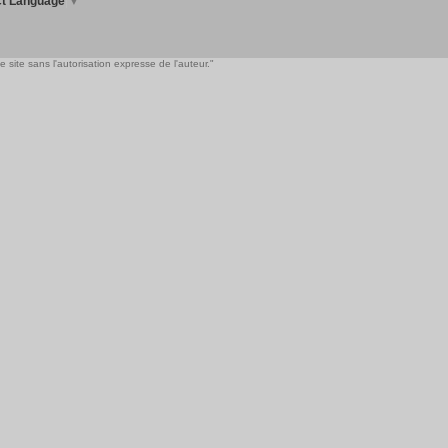
ct Language
▼
 site sans l'autorisation expresse de l'auteur."