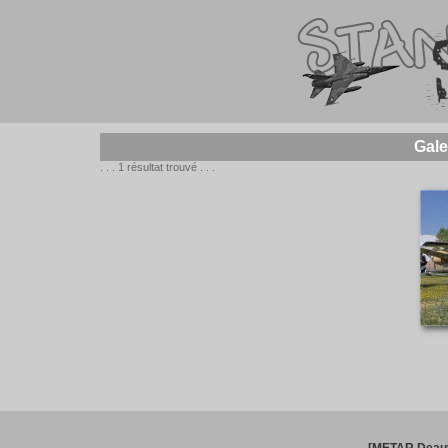
Gale
. . . 1 résultat trouvé . . .