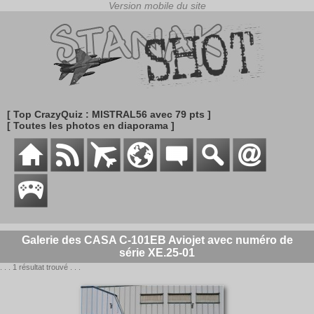
[ Top CrazyQuiz : MISTRAL56 avec 79 pts ]
[ Toutes les photos en diaporama ]
Galerie des CASA C-101EB Aviojet avec numéro de
série XE.25-01
. . . 1 résultat trouvé . . .