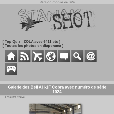
[ Top Quiz : ZOLA avec 6411 pts ]
[ Toutes les photos en diaporama ]
Galerie des Bell AH-1F Cobra avec numéro de série
1024
. . . 1 résultat trouvé . . .