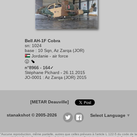
Bell AH-1F Cobra
sn
:
1024
base
:
10 Sqn, Az Zarqa (JOR)
Jordanie - air force
n°8966 - 164✓
Stéphane Pichard
-
26.11.2015
JO-0001
:
Az Zarqa (JOR) 2015
[METAR Deauville]
stanakshot © 2005-2026
Select Language
▼
"Aucune reproduction, même partielle, autres que celles prévues à l'article L 122-5 du code de la