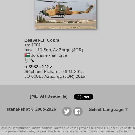
Bell AH-1F Cobra
sn
:
1001
base
:
10 Sqn, Az Zarqa (JOR)
Jordanie - air force
n°8962 - 212✓
Stéphane Pichard
-
26.11.2015
JO-0001
:
Az Zarqa (JOR) 2015
[METAR Deauville]
stanakshot © 2005-2026
Select Language
▼
"Aucune reproduction, même partielle, autres que celles prévues à l'article L 122-5 du code de la
propriété intellectuelle, ne peut être faite de ce site sans l'autorisation expresse de l'auteur."