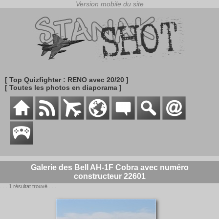
[ Top Quizfighter : RENO avec 20/20 ]
[ Toutes les photos en diaporama ]
Galerie des Bell AH-1F Cobra avec numéro
constructeur 22601
. . . 1 résultat trouvé . . .