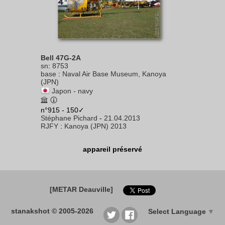
Bell 47G-2A
sn
:
8753
base
:
Naval Air Base Museum, Kanoya
(JPN)
Japon - navy
n°915 - 150✓
Stéphane Pichard
-
21.04.2013
RJFY
:
Kanoya (JPN) 2013
appareil préservé
[METAR Deauville]
stanakshot © 2005-2026
Select Language
▼