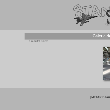
Galerie 
. . . 1 résultat trouvé . . .
[METAR Deauv