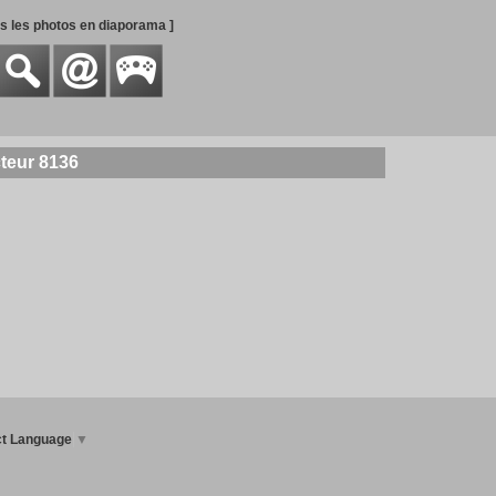
es les photos en diaporama ]
teur 8136
ct Language
▼