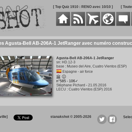
[ Top Quiz 1910 : RENO avec 10/10 ]
[ Tout
des Agusta-Bell AB-206A-1 JetRanger avec numéro construc
Agusta-Bell AB-206A-1 JetRanger
sn
:
HD.12-3
base
:
Museo del Aire, Cuatro Vientos (ESP)
Espagne - air force
n°585 - 106✓
Stéphane Pichard
-
21.05.2016
LECU
:
Cuatro Vientos (ESP) 2016
ille]
stanakshot © 2005-2026
Sele