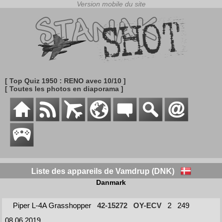
[ Top Quiz 1950 : RENO avec 10/10 ]
[ Toutes les photos en diaporama ]
Liste des appareils de Vamdrup (DNK)
Danmark
Piper L-4A Grasshopper
42-15272
OY-ECV
2
249
08.06.2019