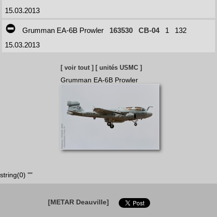
15.03.2013
Grumman EA-6B Prowler
163530
CB-04
1
132
15.03.2013
[ voir tout ]
[ unités USMC ]
Grumman EA-6B Prowler
string(0) ""
[METAR Deauville]