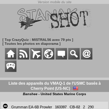
[ Top CrazyQuiz : MISTRAL56 avec 79 pts ]
[ Toutes les photos en diaporama ]
Liste des appareils du VMAQ-1 de l'USMC basés à
Cherry Point (US-NC)
Banshee
- United States Marine Corps
Grumman EA-6B Prowler
163397
CB-02
2
290