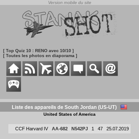
[ Top Quiz 10 : RENO avec 10/10 ]
[ Toutes les photos en diaporama ]
Liste des appareils de South Jordan (US-UT)
United States of America
CCF Harvard IV
AA-682
N542PJ
1
47
25.07.2019