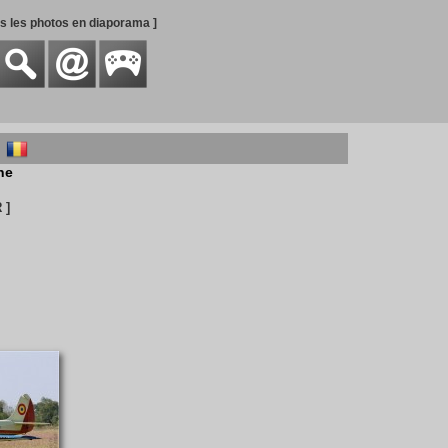
es les photos en diaporama ]
)
ne
 ]