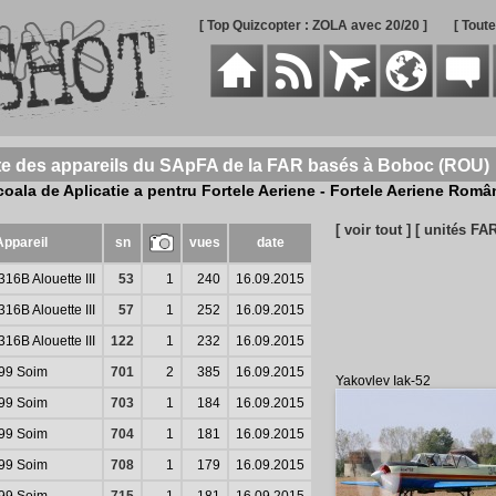
[ Top Quizcopter : ZOLA avec 20/20 ]
[ Tout
te des appareils du SApFA de la FAR basés à Boboc (ROU
coala de Aplicatie a pentru Fortele Aeriene - Fortele Aeriene Româ
[ voir tout ]
[ unités FAR
Appareil
sn
vues
date
16B Alouette III
53
1
240
16.09.2015
16B Alouette III
57
1
252
16.09.2015
16B Alouette III
122
1
232
16.09.2015
-99 Soim
701
2
385
16.09.2015
Yakovlev Iak-52
-99 Soim
703
1
184
16.09.2015
-99 Soim
704
1
181
16.09.2015
-99 Soim
708
1
179
16.09.2015