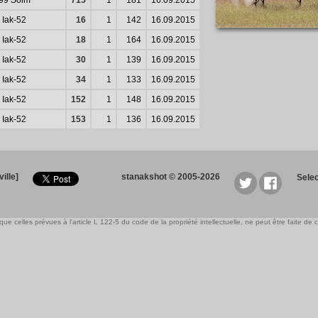
-99 Soim
715
1
181
16.09.2015
 Iak-52
16
1
142
16.09.2015
 Iak-52
18
1
164
16.09.2015
 Iak-52
30
1
139
16.09.2015
 Iak-52
34
1
133
16.09.2015
 Iak-52
152
1
148
16.09.2015
 Iak-52
153
1
136
16.09.2015
ille]
stanakshot © 2005-2026
Sele
e celles prévues à l'article L 122-5 du code de la propriété intellectuelle, ne peut être faite de ce