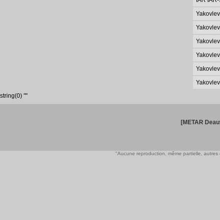
IAR IAR
Yakovlev
Yakovlev
Yakovlev
Yakovlev
Yakovlev
Yakovlev
string(0) ""
[METAR Deauv
"Aucune reproduction, même partielle, autres qu