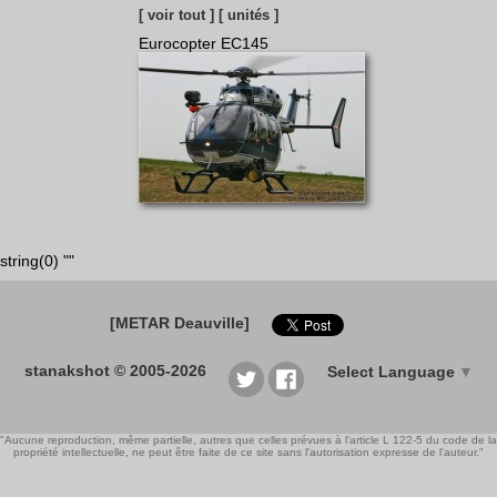
[ voir tout ]
[ unités ]
Eurocopter EC145
string(0) ""
[METAR Deauville]
stanakshot © 2005-2026
Select Language
▼
"Aucune reproduction, même partielle, autres que celles prévues à l'article L 122-5 du code de la
propriété intellectuelle, ne peut être faite de ce site sans l'autorisation expresse de l'auteur."