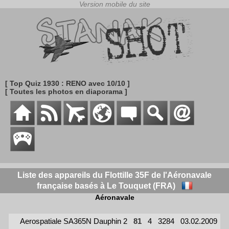
[ Top Quiz 1930 : RENO avec 10/10 ]
[ Toutes les photos en diaporama ]
Liste des appareils du Flottille 35F de l'Aéronavale
française basés à Le Touquet (FRA)
Aéronavale
Aerospatiale SA365N Dauphin 2
81
4
3284
03.02.2009