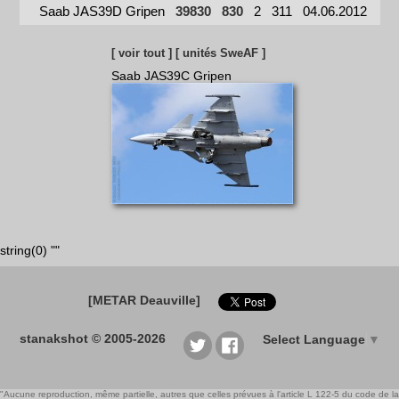
Saab JAS39D Gripen
39830
830
2
311
04.06.2012
[ voir tout ]
[ unités SweAF ]
Saab JAS39C Gripen
string(0) ""
[METAR Deauville]
stanakshot © 2005-2026
Select Language
▼
"Aucune reproduction, même partielle, autres que celles prévues à l'article L 122-5 du code de la