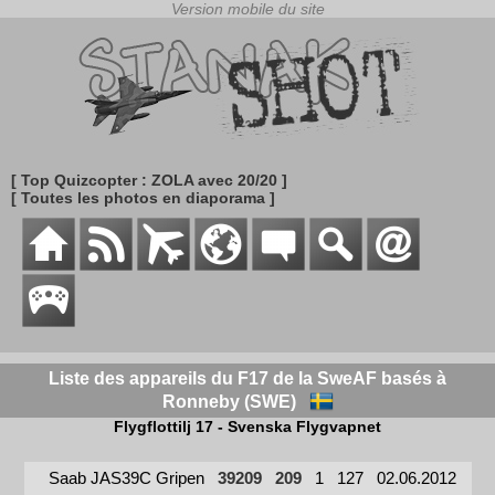
[ Top Quizcopter : ZOLA avec 20/20 ]
[ Toutes les photos en diaporama ]
Liste des appareils du F17 de la SweAF basés à
Ronneby (SWE)
Flygflottilj 17 - Svenska Flygvapnet
Saab JAS39C Gripen
39209
209
1
127
02.06.2012