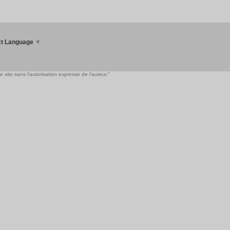
ct Language
▼
 site sans l'autorisation expresse de l'auteur."