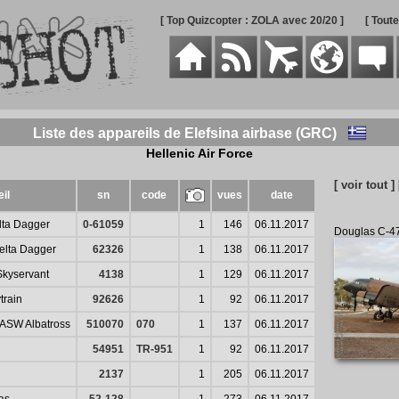
[ Top Quizcopter : ZOLA avec 20/20 ]
[ Tout
Liste des appareils de Elefsina airbase (GRC)
Hellenic Air Force
[ voir tout ]
il
sn
code
vues
date
lta Dagger
0-61059
1
146
06.11.2017
Douglas C-47
elta Dagger
62326
1
138
06.11.2017
Skyservant
4138
1
129
06.11.2017
train
92626
1
92
06.11.2017
SW Albatross
510070
070
1
137
06.11.2017
54951
TR-951
1
92
06.11.2017
2137
1
205
06.11.2017