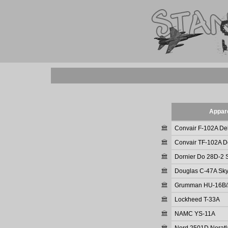
Appare
Convair F-102A De
Convair TF-102A D
Dornier Do 28D-2 
Douglas C-47A Sky
Grumman HU-16B/A
Lockheed T-33A
NAMC YS-11A