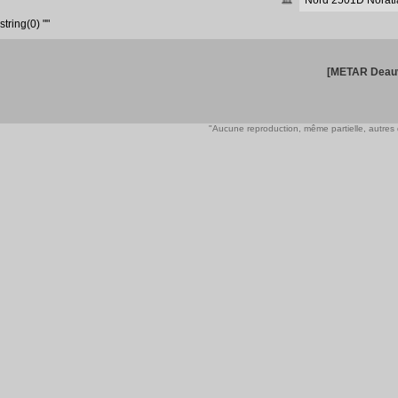
Nord 2501D Noratl
string(0) ""
[METAR Deauv
"Aucune reproduction, même partielle, autres qu