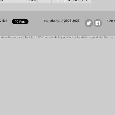
as
52-128
1
273
06.11.2017
ille]
stanakshot © 2005-2026
Sele
e celles prévues à l'article L 122-5 du code de la propriété intellectuelle, ne peut être faite de ce