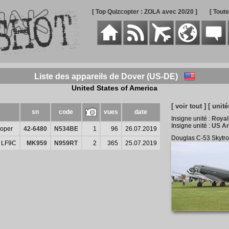
[ Top Quizcopter : ZOLA avec 20/20 ]
[ Tout
Liste des appareils de Dover (US-DE)
United States of America
[ voir tout ]
[ unité
sn
code
vues
date
Insigne unité :
Royal
Insigne unité :
US Ar
ooper
42-6480
N534BE
1
96
26.07.2019
Douglas C-53 Skytr
e LF9C
MK959
N959RT
2
365
25.07.2019