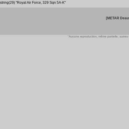
string(29) "Royal Air Force, 329 Sqn 5A-K"
[METAR Deauv
"Aucune reproduction, même partielle, autres qu