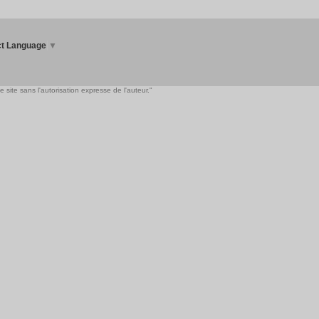
ct Language
▼
 site sans l'autorisation expresse de l'auteur."