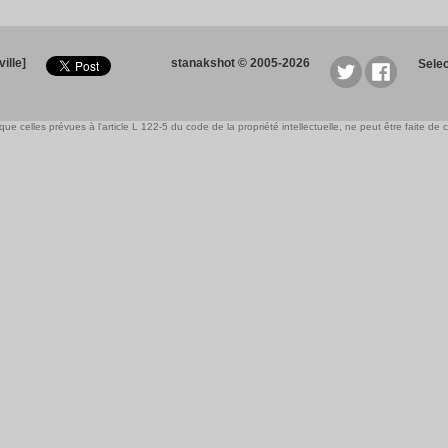
ille]
stanakshot © 2005-2026
Sele
e celles prévues à l'article L 122-5 du code de la propriété intellectuelle, ne peut être faite de ce