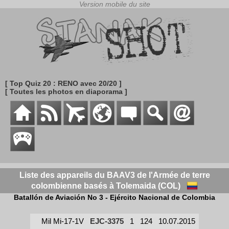
[ Top Quiz 20 : RENO avec 20/20 ]
[ Toutes les photos en diaporama ]
Liste des appareils du BAAV3 de l'Armée de terre
colombienne basés à Tolemaida (COL)
Batallón de Aviación No 3 - Ejército Nacional de Colombia
Mil Mi-17-1V
EJC-3375
1
124
10.07.2015