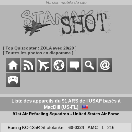
[ Top Quizcopter : ZOLA avec 20/20 ]
[ Toutes les photos en diaporama ]
Liste des appareils du 91 ARS de l'USAF basés à
MacDill (US-FL)
91st Air Refueling Squadron - United States Air Force
Boeing KC-135R Stratotanker
60-0324
AMC
1
216