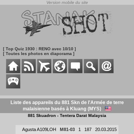
[ Top Quiz 1930 : RENO avec 10/10 ]
[ Toutes les photos en diaporama ]
Liste des appareils du 881 Skn de l'Armée de terre
malaisienne basés à Kluang (MYS)
881 Skuadron - Tentera Darat Malaysia
Agusta A109LOH
M81-03
1
187
20.03.2015