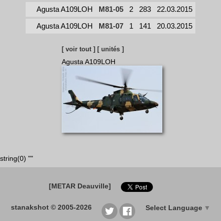
Agusta A109LOH
M81-05
2
283
22.03.2015
Agusta A109LOH
M81-07
1
141
20.03.2015
[ voir tout ]
[ unités ]
Agusta A109LOH
string(0) ""
[METAR Deauville]
stanakshot © 2005-2026
Select Language
▼