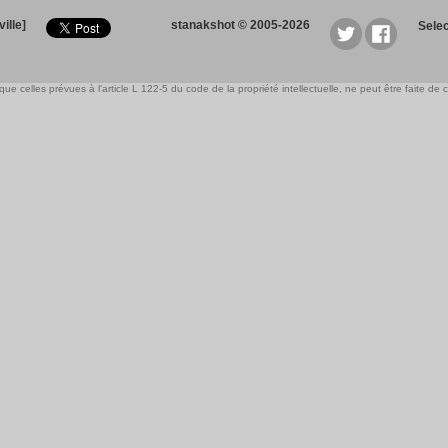
ille]
stanakshot © 2005-2026
Sele
e celles prévues à l'article L 122-5 du code de la propriété intellectuelle, ne peut être faite de ce