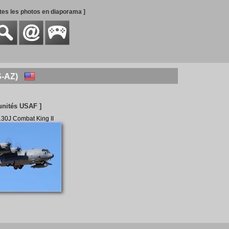
utes les photos en diaporama ]
US-AZ)
unités USAF ]
30J Combat King II