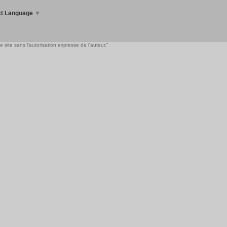
ct Language
▼
 site sans l'autorisation expresse de l'auteur."