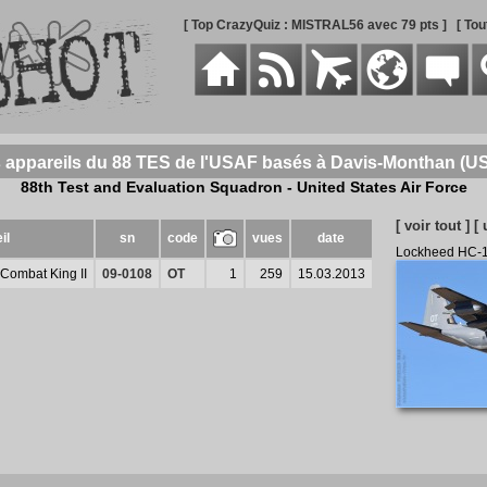
[ Top CrazyQuiz : MISTRAL56 avec 79 pts ]
[ To
s appareils du 88 TES de l'USAF basés à Davis-Monthan (
88th Test and Evaluation Squadron - United States Air Force
[ voir tout ]
[ 
il
sn
code
vues
date
Lockheed HC-1
Combat King II
09-0108
OT
1
259
15.03.2013