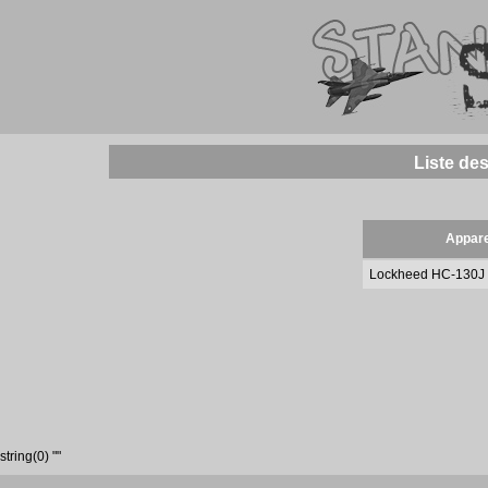
Liste de
Appare
Lockheed HC-130J 
string(0) ""