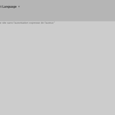
ct Language
▼
 site sans l'autorisation expresse de l'auteur."