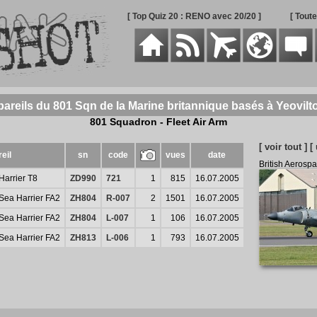
[ Top Quiz 20 : RENO avec 20/20 ]
[ Tout
pareils du 801 Sqn de la Marine britannique basés à Yeovi
801 Squadron - Fleet Air Arm
[ voir tout ]
[
eil
sn
code
vues
date
British Aerosp
Harrier T8
ZD990
721
1
815
16.07.2005
 Sea Harrier FA2
ZH804
R-007
2
1501
16.07.2005
 Sea Harrier FA2
ZH804
L-007
1
106
16.07.2005
 Sea Harrier FA2
ZH813
L-006
1
793
16.07.2005