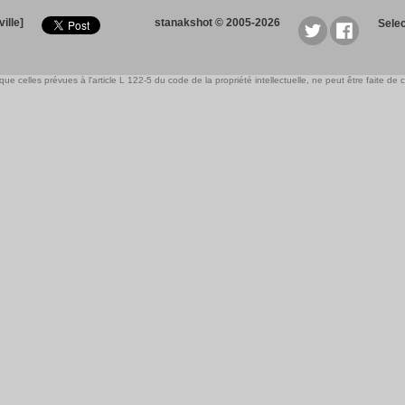
ille]
stanakshot © 2005-2026
Sele
e celles prévues à l'article L 122-5 du code de la propriété intellectuelle, ne peut être faite de ce