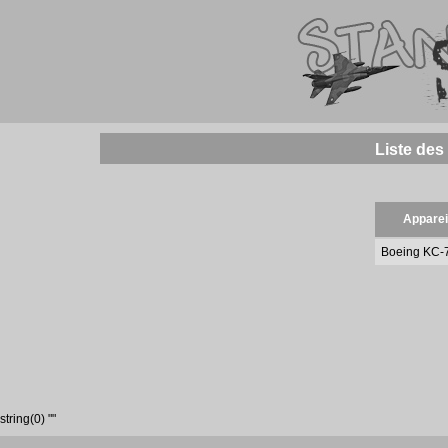
Liste des
Apparei
Boeing KC-
string(0) ""