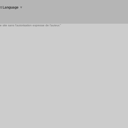
ct Language
▼
 site sans l'autorisation expresse de l'auteur."