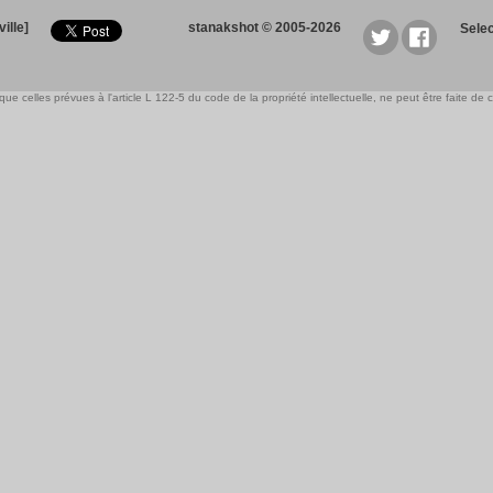
ille]
stanakshot © 2005-2026
Sele
e celles prévues à l'article L 122-5 du code de la propriété intellectuelle, ne peut être faite de ce