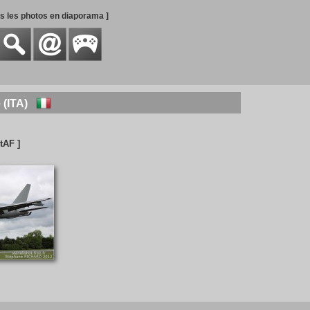
es les photos en diaporama ]
e (ITA)
ItAF ]