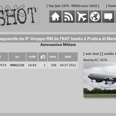
[ Top Quiz 1975 : RENO avec 10/10 ]
[ Tout
 appareils du 8° Gruppo RM de l'ItAF basés à Pratica di Mar
Aeronautica Militare
[ voir tout ]
[ unités 
l
sn
code
vues
date
Boeing KC-767A
767A
MM62228
14-03
1
256
04.07.2012