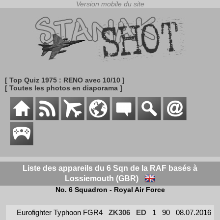
[ Top Quiz 1975 : RENO avec 10/10 ]
[ Toutes les photos en diaporama ]
Liste des appareils du 6 Sqn de la RAF basés à
Lossiemouth (GBR)
No. 6 Squadron - Royal Air Force
Eurofighter Typhoon FGR4
ZK306
ED
1
90
08.07.2016