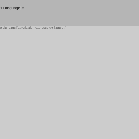
ct Language
▼
 site sans l'autorisation expresse de l'auteur."