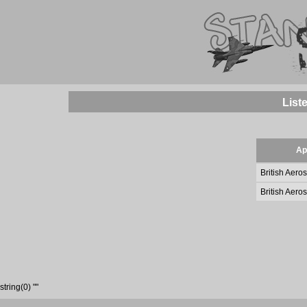
List
Ap
British Aer
British Aer
string(0) ""