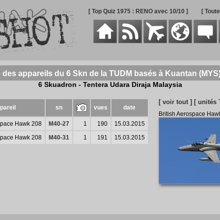
[ Top Quiz 1975 : RENO avec 10/10 ]
[ Tout
e des appareils du 6 Skn de la TUDM basés à Kuantan (MY
6 Skuadron - Tentera Udara Diraja Malaysia
[ voir tout ]
[ unités
pareil
sn
vues
date
British Aerospace Haw
ospace Hawk 208
M40-27
1
190
15.03.2015
ospace Hawk 208
M40-31
1
191
15.03.2015