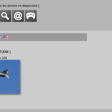
es les photos en diaporama ]
S)
 TUDM ]
k 208