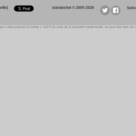
ille]
stanakshot © 2005-2026
Sele
e celles prévues à l'article L 122-5 du code de la propriété intellectuelle, ne peut être faite de ce