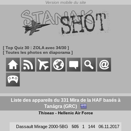
[ Top Quiz 30 : ZOLA avec 34/30 ]
[ Toutes les photos en diaporama ]
Liste des appareils du 331 Mira de la HAF basés à
Tanágra (GRC)
Thiseas
- Hellenic Air Force
Dassault Mirage 2000-5BG
505
1
144
06.11.2017