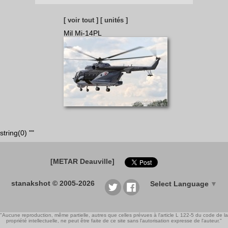
[ voir tout ]
[ unités ]
Mil Mi-14PL
string(0) ""
[METAR Deauville]
stanakshot © 2005-2026
Select Language
▼
"Aucune reproduction, même partielle, autres que celles prévues à l'article L 122-5 du code de la
propriété intellectuelle, ne peut être faite de ce site sans l'autorisation expresse de l'auteur."