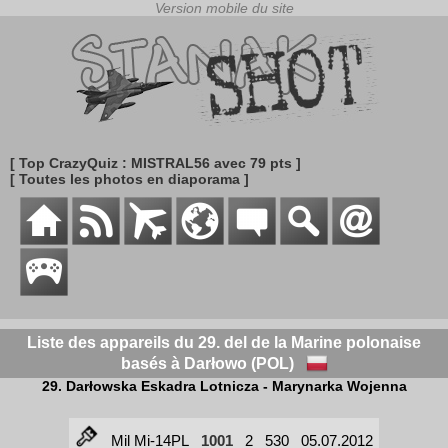
[ Top CrazyQuiz : MISTRAL56 avec 79 pts ]
[ Toutes les photos en diaporama ]
Liste des appareils du 29. del de la Marine polonaise
basés à Darłowo (POL)
29. Darłowska Eskadra Lotnicza - Marynarka Wojenna
Mil Mi-14PL
1001
2
530
05.07.2012